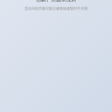
利器。
您访问的页面可能已被移除或暂时不可用
下一篇: 武汉焊接材料供应商排名