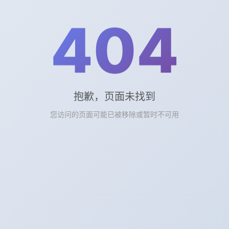
品，杭州焊接材料镍基系列在交货周期和价格上更具优
404
势，部分企业还提供现场工艺指导服务。建议采购时优
先选择通过ISO9001认证的供应商，并索要最新的材质
证明文件。随着国内高端装备制造业的升级，镍基焊接
材料的需求还将进一步扩大，掌握这一核心材料的应用
技术，无疑能为企业赢得更多市场机会。
抱歉，页面未找到
（注：具体选型参数建议咨询专业焊接工程师或材料供
应商，以获得针对您实际工况的精确方案。）
您访问的页面可能已被移除或暂时不可用
上一篇: 乐器铜管钎
下一篇: 钛焊丝保护气
焊料
要求
热门标签